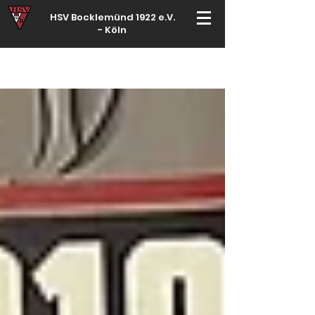
HSV Bocklemünd 1922 e.V.
-
Köln
Für manche ist Handball ein Hobby – für echte Handballer ihr Leben