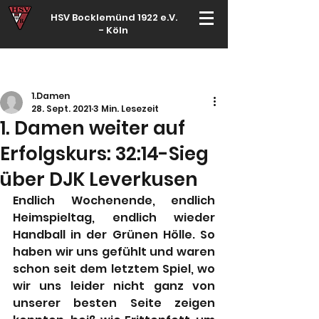
HSV Bocklemünd 1922 e.V.
-
Köln
Für manche ist Handball ein Hobby – für echte Handballer ihr Leben
1.Damen
28. Sept. 2021
3 Min. Lesezeit
1. Damen weiter auf
Erfolgskurs: 32:14-Sieg
über DJK Leverkusen
Endlich Wochenende, endlich 
Heimspieltag, endlich wieder 
Handball in der Grünen Hölle. So 
haben wir uns gefühlt und waren 
schon seit dem letztem Spiel, wo 
wir uns leider nicht ganz von 
unserer besten Seite zeigen 