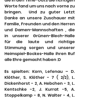
die in den Time-Outs die richtigen 
Worte fand um uns nach vorne zu 
bringen.  Und zu guter Letzt 
Danke an unsere Zuschauer mit 
Familie, Freunden und den Herren 
und Damen-Mannschaften , die 
in unserer Grünen-Blech-Halle 
für die laute und richtige 
Stimmung sorgen und unserer 
Heimspiel-Bockes-Halle ihren Ruf 
alle Ehre gemacht haben :D 
Es spielten: Korn, Lefenau – D. 
Klöther, S. Klöther - 7 ( 2/2), L. 
Dickenhorst - 2, A. Hebchen - 3, L. 
Kentschke -2, J. Kurrat -5, A. 
Stoppelkamp - 8, N. Walter - 4, L. 
Klose - 6, A. van den Bergh - 3