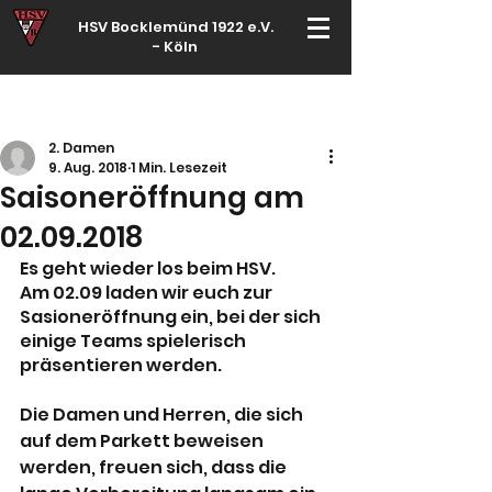
HSV Bocklemünd 1922 e.V.
-
Köln
Für manche ist Handball ein Hobby – für echte Handballer ihr Leben
2. Damen
9. Aug. 2018
1 Min. Lesezeit
Saisoneröffnung am
02.09.2018
Es geht wieder los beim HSV.
Am 02.09 laden wir euch zur 
Sasioneröffnung ein, bei der sich 
einige Teams spielerisch 
präsentieren werden.
Die Damen und Herren, die sich 
auf dem Parkett beweisen 
werden, freuen sich, dass die 