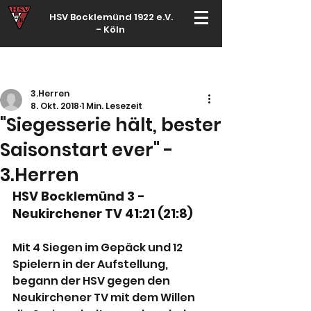
HSV Bocklemünd 1922 e.V.
-
Köln
Für manche ist Handball ein Hobby – für echte Handballer ihr Leben
3.Herren
8. Okt. 2018
1 Min. Lesezeit
"Siegesserie hält, bester
Saisonstart ever" -
3.Herren
HSV Bocklemünd 3 - 
Neukirchener TV 41:21 (21:8)
Mit 4 Siegen im Gepäck und 12 
Spielern in der Aufstellung, 
begann der HSV gegen den 
Neukirchener TV mit dem Willen 