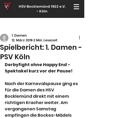
HSV Bocklemünd 1922 e.V.
-
Köln
Für manche ist Handball ein Hobby – für echte Handballer ihr Leben
1. Damen
12. März 2019
2 Min. Lesezeit
Spielbericht: 1. Damen -
PSV Köln
Derbyfight ohne Happy End - 
Spektakel kurz vor der Pause!
Nach der Karnevalspause ging es 
für die Damen des HSV 
Bocklemünd direkt mit einem 
richtigen Kracher weiter. Am 
vergangenen Samstag 
empfingen die Bockes-Mädels 