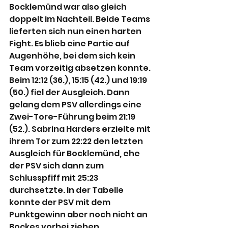
Bocklemünd war also gleich 
doppelt im Nachteil. Beide Teams 
lieferten sich nun einen harten 
Fight. Es blieb eine Partie auf 
Augenhöhe, bei dem sich kein 
Team vorzeitig absetzen konnte. 
Beim 12:12 (36.), 15:15 (42.) und 19:19 
(50.) fiel der Ausgleich. Dann 
gelang dem PSV allerdings eine 
Zwei-Tore-Führung beim 21:19 
(52.). Sabrina Harders erzielte mit 
ihrem Tor zum 22:22 den letzten 
Ausgleich für Bocklemünd, ehe 
der PSV sich dann zum 
Schlusspfiff mit 25:23 
durchsetzte. In der Tabelle 
konnte der PSV mit dem 
Punktgewinn aber noch nicht an 
Bockes vorbei ziehen.