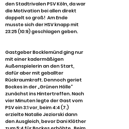
den Stadtrivalen PSV Köln, da war 
die Motivation bei allen direkt 
doppelt so groß!  Am Ende 
musste sich der HSV knapp mit 
23:25 (10:9) geschlagen geben.
Gastgeber Bocklemünd ging nur 
mit einer kadermäßigen 
Außenspielerin an den Start, 
dafür aber mit geballter 
Rückraumkraft. Dennoch geriet 
Bockes in der „Grünen Hölle“ 
zunächst ins Hintertreffen. Nach 
vier Minuten legte der Gast vom 
PSV ein 3:1 vor, beim 4:4 (7.) 
erzielte Natalie Jeziorski dann 
den Ausgleich, bevor Dani Klöther 
zum 5:4 für Bockes erhöhte.  Beim 