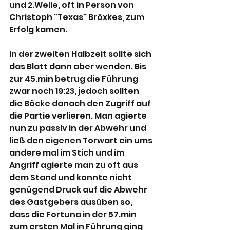
und 2.Welle, oft in Person von 
Christoph "Texas" Bröxkes, zum 
Erfolg kamen.
In der zweiten Halbzeit sollte sich 
das Blatt dann aber wenden. Bis 
zur 45.min betrug die Führung 
zwar noch 19:23, jedoch sollten 
die Böcke danach den Zugriff auf 
die Partie verlieren. Man agierte 
nun zu passiv in der Abwehr und 
ließ den eigenen Torwart ein ums 
andere mal im Stich und im 
Angriff agierte man zu oft aus 
dem Stand und konnte nicht 
genügend Druck auf die Abwehr 
des Gastgebers ausüben so, 
dass die Fortuna in der 57.min 
zum ersten Mal in Führung ging 