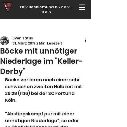
HSV Bocklemünd 1922 e.V.
-
Köln
Für manche ist Handball ein Hobby – für echte Handballer ihr Leben
Sven Tatus
31. März 2019
2 Min. Lesezeit
Böcke mit unnötiger
Niederlage im "Keller-
Derby"
Böcke verlieren nach einer sehr 
schwachen zweiten Halbzeit mit 
29:28 (11:16) bei der SC Fortuna 
Köln.
"Abstiegskampf pur mit einer 
unnötigen Niederlage", so oder 