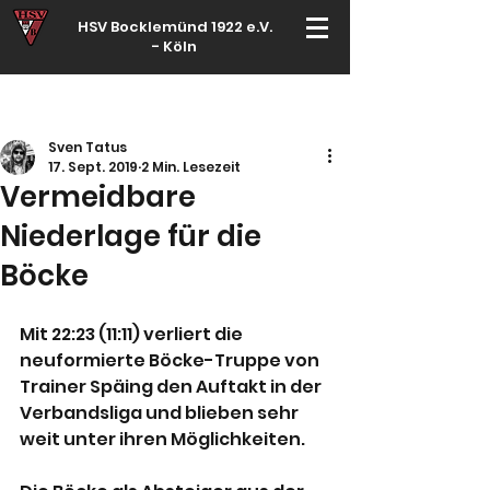
HSV Bocklemünd 1922 e.V.
-
Köln
Für manche ist Handball ein Hobby – für echte Handballer ihr Leben
Sven Tatus
17. Sept. 2019
2 Min. Lesezeit
Vermeidbare
Niederlage für die
Böcke
Mit 22:23 (11:11) verliert die 
neuformierte Böcke-Truppe von 
Trainer Späing den Auftakt in der 
Verbandsliga und blieben sehr 
weit unter ihren Möglichkeiten.