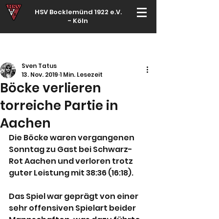
HSV Bocklemünd 1922 e.V.
-
Köln
Für manche ist Handball ein Hobby – für echte Handballer ihr Leben
Sven Tatus
13. Nov. 2019
1 Min. Lesezeit
Böcke verlieren
torreiche Partie in
Aachen
Die Böcke waren vergangenen 
Sonntag zu Gast bei Schwarz-
Rot Aachen und verloren trotz 
guter Leistung mit 38:36 (16:18).
Das Spiel war geprägt von einer 
sehr offensiven Spielart beider 