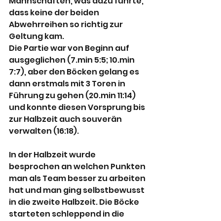
Mannschaften, was dazu führte, 
dass keine der beiden 
Abwehrreihen so richtig zur 
Geltung kam.
Die Partie war von Beginn auf 
ausgeglichen (7.min 5:5; 10.min 
7:7), aber den Böcken gelang es 
dann erstmals mit 3 Toren in 
Führung zu gehen (20.min 11:14) 
und konnte diesen Vorsprung bis 
zur Halbzeit auch souverän 
verwalten (16:18).
In der Halbzeit wurde 
besprochen an welchen Punkten 
man als Team besser zu arbeiten 
hat und man ging selbstbewusst 
in die zweite Halbzeit. Die Böcke 
starteten schleppend in die 