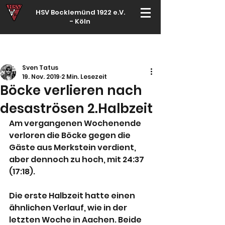
HSV Bocklemünd 1922 e.V.
-
Köln
Für manche ist Handball ein Hobby – für echte Handballer ihr Leben
Sven Tatus
19. Nov. 2019
2 Min. Lesezeit
Böcke verlieren nach
desaströsen 2.Halbzeit
Am vergangenen Wochenende 
verloren die Böcke gegen die 
Gäste aus Merkstein verdient, 
aber dennoch zu hoch, mit 24:37 
(17:18).
Die erste Halbzeit hatte einen 
ähnlichen Verlauf, wie in der 
letzten Woche in Aachen. Beide 