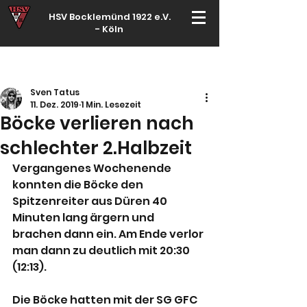
HSV Bocklemünd 1922 e.V.
-
Köln
Für manche ist Handball ein Hobby – für echte Handballer ihr Leben
Sven Tatus
11. Dez. 2019
1 Min. Lesezeit
Böcke verlieren nach
schlechter 2.Halbzeit
Vergangenes Wochenende 
konnten die Böcke den 
Spitzenreiter aus Düren 40 
Minuten lang ärgern und 
brachen dann ein. Am Ende verlor 
man dann zu deutlich mit 20:30 
(12:13).
Die Böcke hatten mit der SG GFC 