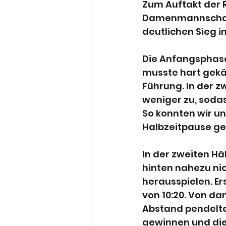
Zum Auftakt der 
Damenmannschaft 
deutlichen Sieg i
Die Anfangsphase
musste hart gekäm
Führung. In der z
weniger zu, sodas
So konnten wir un
Halbzeitpause ge
In der zweiten Hä
hinten nahezu nic
herausspielen. Ers
von 10:20. Von da
Abstand pendelte 
gewinnen und die