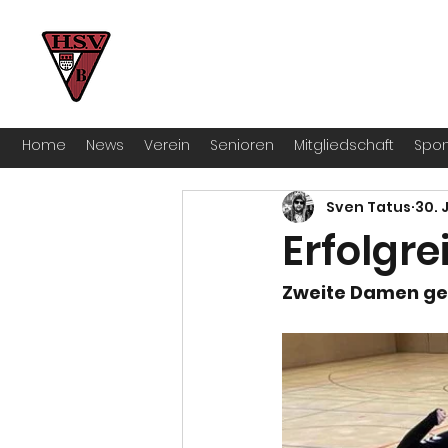
HSV Bocklemünd 1922 e.V
Für manche ist Handball ein Hobby – 
Home
News
Verein
Senioren
Mitgliedschaft
Spon
Sven Tatus
30. 
Erfolgre
Zweite Damen gew