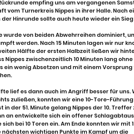
Rückrunde empfing uns am vergangenen Samsta
vom Turnerkreis Nippes in ihrer Halle. Nach e
n der Hinrunde sollte auch heute wieder ein Sieg
 wurde von beiden Abwehrreihen dominiert, um
pft werden. Nach 15 Minuten lagen wir nur knap
weiten Hälfte der ersten Halbzeit ließen wir hint
s Nippes zwischenzeitlich 10 Minuten lang ohne T
s ein wenig Absetzen und mit einem Vorsprung vo
hen.
lfte lief es dann auch im Angriff besser für uns.
hts zuließen, konnten wir eine 10-Tore-Führung
t in der 51. Minute gelang Nippes der 10. Treffe
nn an entwickelte sich ein offener Schlagabtaus
sich bei 10 Toren ein. Am Ende konnten wir mit 1
 nächsten wichtigen Punkte im Kampf um die 