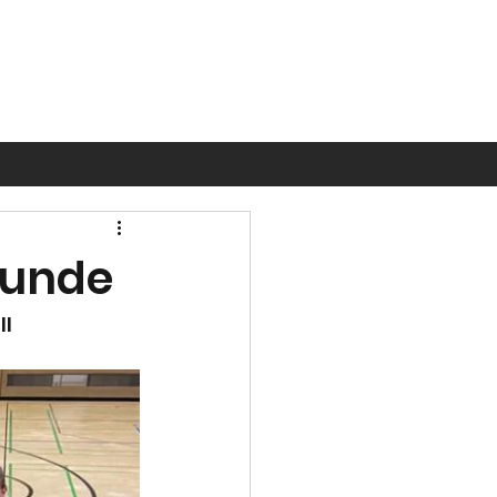
krunde
 II