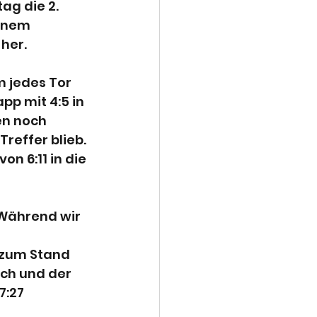
g die 2. 
inem 
 her.
 jedes Tor 
p mit 4:5 in 
en noch 
reffer blieb. 
n 6:11 in die 
 Während wir 
 
r zum Stand 
ch und der 
7:27 