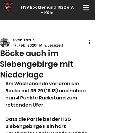
HSV Bocklemünd 1922 e.V.
-
Köln
Für manche ist Handball ein Hobby – für echte Handballer ihr Leben
Sven Tatus
17. Feb. 2020
1 Min. Lesezeit
Böcke auch im
Siebengebirge mit
Niederlage
Am Wochenende verloren die 
Böcke mit 35:29 (19:13) und haben 
nun 4 Punkte Rückstand zum 
rettenden Ufer.
Dass die Partie bei der HSG 
Siebengebirge II ein hart 