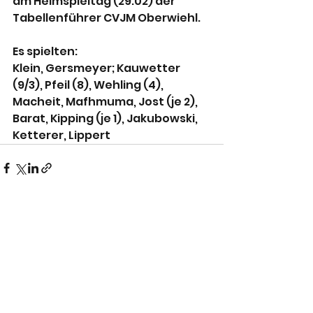
am Heimspieltag (29.02) der 
Tabellenführer CVJM Oberwiehl.
Es spielten:
Klein, Gersmeyer; Kauwetter 
(9/3), Pfeil (8), Wehling (4), 
Macheit, Mafhmuma, Jost (je 2), 
Barat, Kipping (je 1), Jakubowski, 
Ketterer, Lippert
Alle ansehen
Aktuelle Beiträge