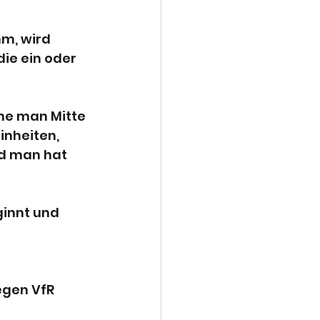
m, wird 
ie ein oder 
he man Mitte 
nheiten, 
d man hat 
ginnt und 
egen VfR 