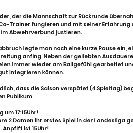
ider, der die Mannschaft zur Rückrunde übernah
Co-Trainer fungieren und mit seiner Erfahrung d
im Abwehrverbund justieren.
bruch legte man noch eine kurze Pause ein, e
reitung anfing. Neben der geliebten Ausdauerei
eien immer wieder am Ballgefühl gearbeitet un
ut integrieren können.
dlich, dass die Saison verspätet (4.Spieltag) be
en Publikum.
g um 17:15Uhr!
ere 2.Damen ihr erstes Spiel in der Landesliga g
Anpfiff ist 15Uhr!