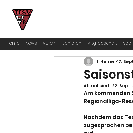
HSV Bocklemünd 1922 e.V
Für manche ist Handball ein Hobby – 
Home
News
Verein
Senioren
Mitgliedschaft
Spon
1. Herren
17. Sep
Saisons
Aktualisiert:
22. Sept.
Am kommenden Son
Regionalliga-Res
Nachdem das Tea
zugesprochen beka