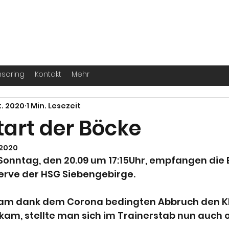
. -
Köln
für echte Handballer ihr Leben
soring
Kontakt
Mehr
t. 2020
1 Min. Lesezeit
tart der Böcke
 2020
ntag, den 20.09 um 17:15Uhr, empfangen die B
erve der HSG Siebengebirge.
m dank dem Corona bedingten Abbruch den Kl
m, stellte man sich im Trainerstab nun auch off