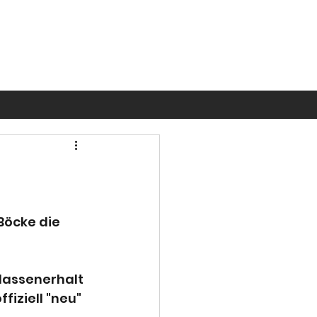
öcke die 
assenerhalt 
iziell "neu" 