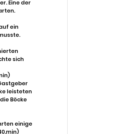
r. Eine der 
arten.
uf ein 
musste. 
ierten 
hte sich 
min) 
 Gastgeber 
ke leisteten 
 die Böcke 
hrten einige 
0.min) 