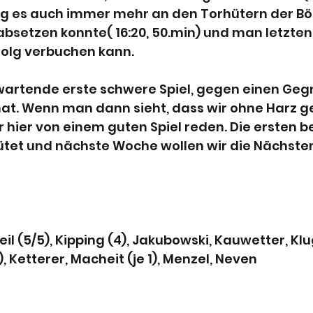
g es auch immer mehr an den Torhütern der Böc
bsetzen konnte( 16:20, 50.min) und man letzten
folg verbuchen kann.
wartende erste schwere Spiel, gegen einen Gegne
at. Wenn man dann sieht, dass wir ohne Harz ge
 hier von einem guten Spiel reden. Die ersten b
tet und nächste Woche wollen wir die Nächsten!
feil (5/5), Kipping (4), Jakubowski, Kauwetter, Klu
), Ketterer, Macheit (je 1), Menzel, Neven