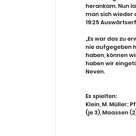
herankam. Nun la
man sich wieder a
19:25 Auswärtser
„Es war das zu er
nie aufgegeben h
haben, können wir
haben wir eingetü
Neven.
Es spielten:
Klein, M. Müller; P
(je 3), Maassen (2