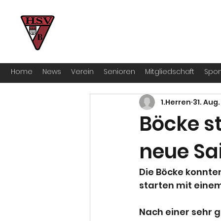
HSV Bocklemünd 1922 e.V
Für manche ist Handball ein Hobby – 
Home
News
Verein
Senioren
Mitgliedschaft
Spon
1.Herren
31. Aug
Böcke st
neue Sa
Die Böcke konnten 
starten mit einem
Nach einer sehr 