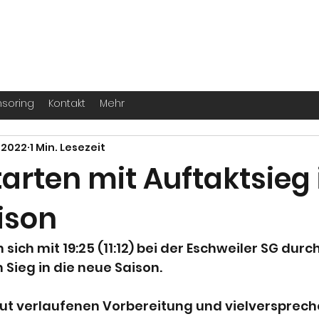
. -
Köln
für echte Handballer ihr Leben
soring
Kontakt
Mehr
. 2022
1 Min. Lesezeit
arten mit Auftaktsieg 
ison
sich mit 19:25 (11:12) bei der Eschweiler SG dur
 Sieg in die neue Saison.
gut verlaufenen Vorbereitung und vielversprec