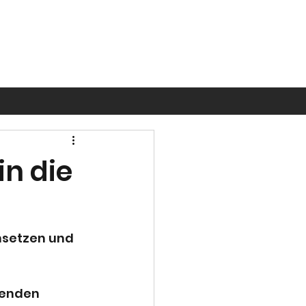
in die
chsetzen und 
henden 