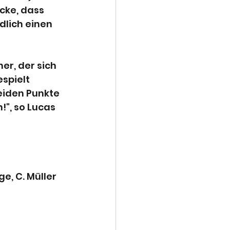
ke, dass 
dlich einen 
r, der sich 
spielt 
eiden Punkte 
", so Lucas 
ge, C. Müller 