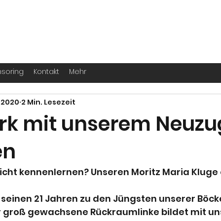
. -
Köln
für echte Handballer ihr Leben
soring
Kontakt
Mehr
. 2020
2 Min. Lesezeit
rk mit unserem Neuz
en
icht kennenlernen? Unseren Moritz Maria Kluge 
t seinen 21 Jahren zu den Jüngsten unserer Böc
r groß gewachsene Rückraumlinke bildet mit u