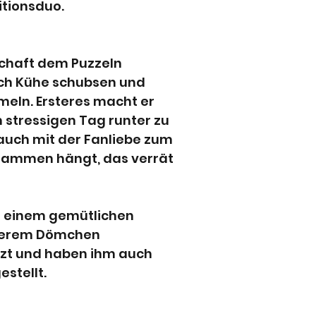
tionsduo. 
schaft dem Puzzeln 
ch Kühe schubsen und 
eln. Ersteres macht er 
 stressigen Tag runter zu 
uch mit der Fanliebe zum 
ammen hängt, das verrät 
i einem gemütlichen 
serem Dömchen 
t und haben ihm auch 
estellt.