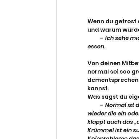
Wenn du getrost 
und warum würdes
	-  Ich sehe mich als Giraffe: deutlich zu groß und den ganzen Tag nur am 
essen.
Von deinen Mitbe
normal sei soo gr
dementsprechend 
kannst.
Was sagst du eig
	-  Normal ist das auf keinen Fall und meine Beine bringen mir auch immer 
wieder die ein ode
klappt auch das „a
Krümmel ist ein su
Knieprobleme das 