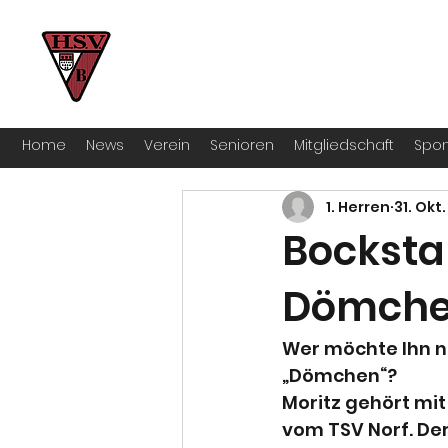
HSV Bocklemünd 1922 e.V
Für manche ist Handball ein Hobby – 
Home
News
Verein
Senioren
Mitgliedschaft
Spon
1. Herren
31. Okt
Bocksta
Dömch
Wer möchte Ihn n
„Dömchen“?
Moritz gehört mi
vom TSV Norf. De