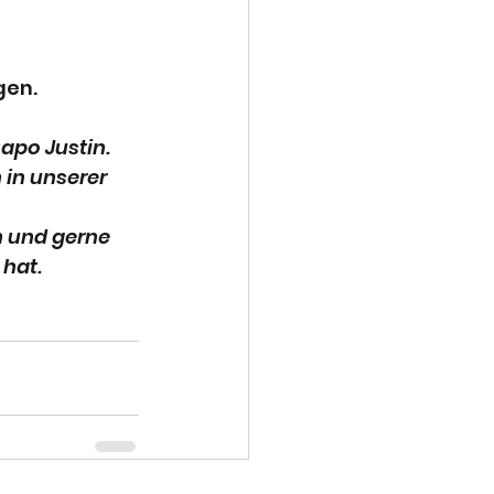
en. 
apo Justin. 
 in unserer 
n und gerne 
 hat.