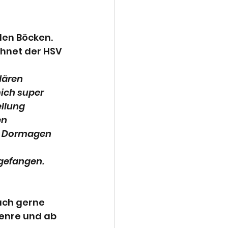
den Böcken. 
hnet der HSV 
dären 
ich super 
llung 
n 
n Dormagen 
gefangen.
uch gerne 
enre und ab 