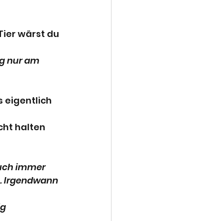
ier wärst du 
 eigentlich 
ht halten 
s. Irgendwann 
g 