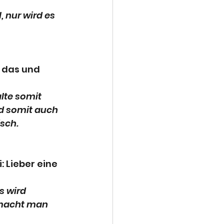
, nur wird es 
t das und 
lte somit 
d somit auch 
isch.
 Lieber eine 
s wird 
 macht man 