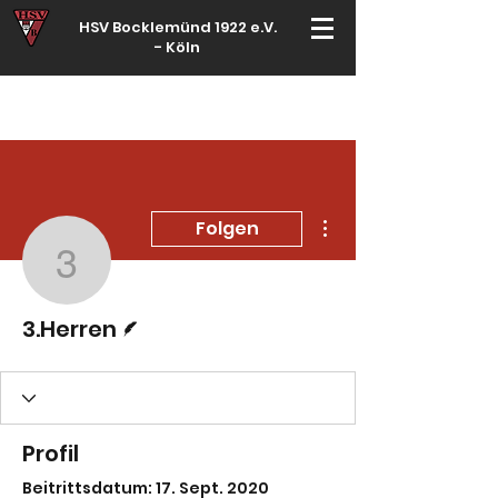
HSV Bocklemünd 1922 e.V.
-
Köln
Für manche ist Handball ein Hobby – für echte Handballer ihr Leben
Weitere Optionen
Folgen
3.Herren
Autor
3.Herren
Profil
Beitrittsdatum: 17. Sept. 2020