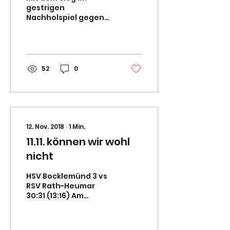
gestrigen
Nachholspiel gegen
TuS Rheindorf 2 (19:18)
steht der HSV
Bocklemünd (3.
Herren) als Meister -
2.Kreisklasse...
52
0
12. Nov. 2018
∙
1
Min.
11.11. können wir wohl
nicht
HSV Bocklemünd 3 vs
RSV Rath-Heumar
30:31 (13:16) Am
11.11.2018 war der RSV
Rath-Heumar zu Gast
in Bocklemünd. Einen