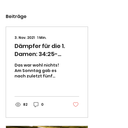
Beiträge
3. Nov. 2021
∙
1
Min.
Dämpfer für die 1.
Damen: 34:25-
Niederlage in
Das war wohl nichts!
Königsdorf
Am Sonntag gab es
nach zuletzt fünf
erfolgreichen Spielen
in Serie jetzt die erste
Niederlage für die 1....
82
0