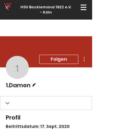
HSV Bocklemünd 1922 e.V.
-
Köln
Für manche ist Handball ein Hobby – für echte Handballer ihr Leben
Weitere Optionen
Folgen
1.Damen
Autor
1.Damen
Profil
Beitrittsdatum: 17. Sept. 2020