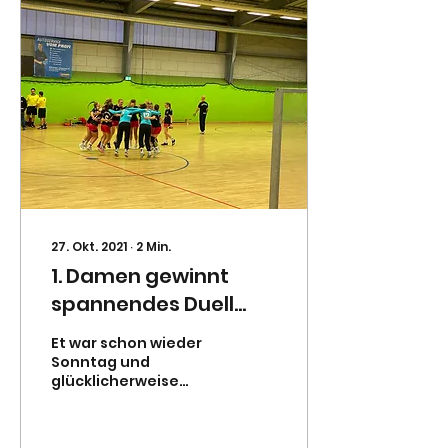
27. Okt. 2021
∙
2
Min.
1. Damen gewinnt
spannendes Duell
gegen Frechen!
Et war schon wieder
Sonntag und
glücklicherweise
direkt wieder
Heimspieltag mit
unseren 3. Herren, 2.