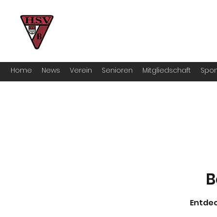
HSV Bocklemünd 1922 e.V
Für manche ist Handball ein Hobby – 
Home
News
Verein
Senioren
Mitgliedschaft
Spon
B
Entdec