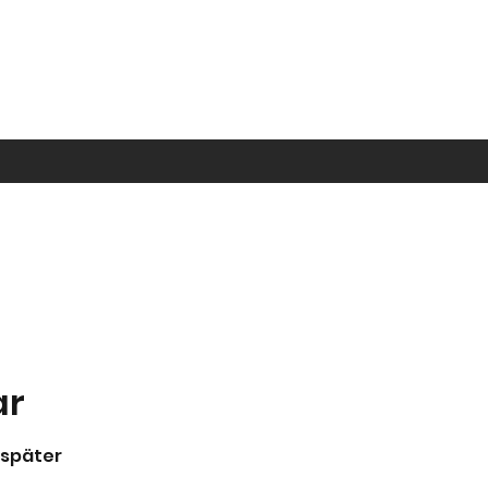
ar
 später