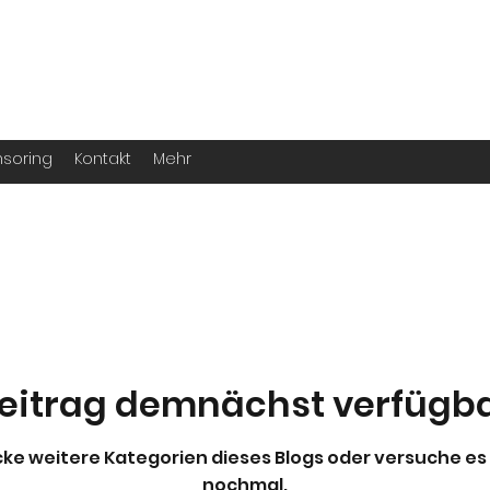
. -
Köln
für echte Handballer ihr Leben
soring
Kontakt
Mehr
eitrag demnächst verfügb
ke weitere Kategorien dieses Blogs oder versuche es
nochmal.