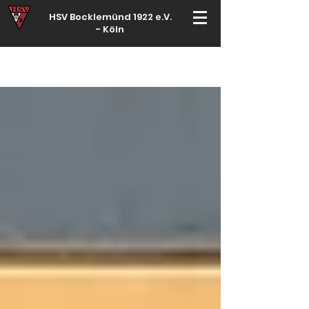
HSV Bocklemünd 1922 e.V.
-
Köln
Für manche ist Handball ein Hobby – für echte Handballer ihr Leben