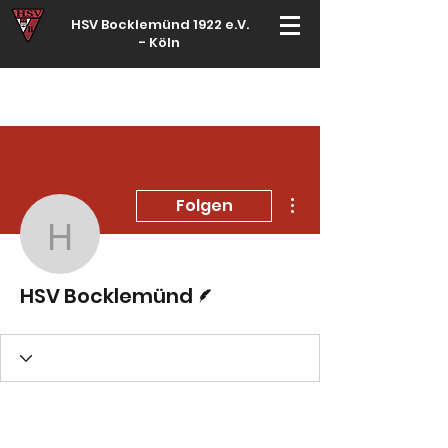
HSV Bocklemünd 1922 e.V.
-
Köln
Für manche ist Handball ein Hobby – für echte Handballer ihr Leben
Weitere Optionen
Folgen
HSV Bocklemünd
Autor
HSV Bocklemünd