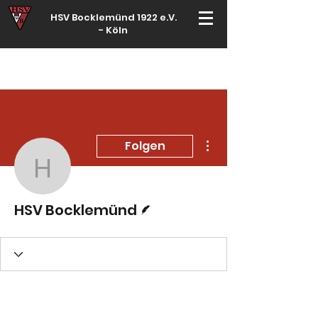
HSV Bocklemünd 1922 e.V.
-
Köln
Für manche ist Handball ein Hobby – für echte Handballer ihr Leben
Weitere Optionen
Folgen
HSV Bocklemünd
Autor
HSV Bocklemünd