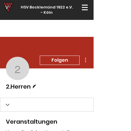
HSV Bocklemünd 1922 e.V.
-
Köln
Für manche ist Handball ein Hobby – für echte Handballer ihr Leben
Weitere Optionen
Folgen
2.Herren
Autor
2.Herren
Veranstaltungen