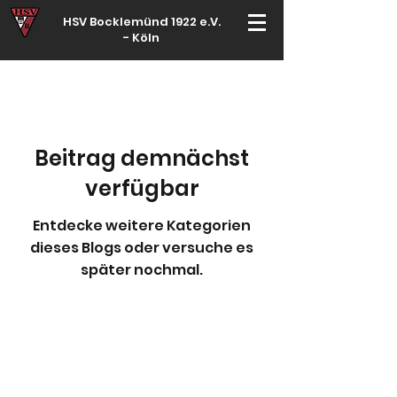
HSV Bocklemünd 1922 e.V.
-
Köln
Für manche ist Handball ein Hobby – für echte Handballer ihr Leben
Beitrag demnächst
verfügbar
Entdecke weitere Kategorien
dieses Blogs oder versuche es
später nochmal.
Do Not Sell My Personal
Information