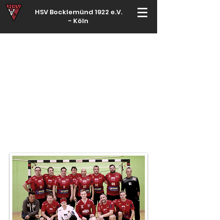
HSV Bocklemünd 1922 e.V.
-
Köln
Für manche ist Handball ein Hobby – für echte Handballer ihr Leben
3. Herren
Köln/Rheinberg - Regionsklasse
Trainingszeiten:
Mittwoch 18:30-20:00 Uhr Kolkrabenweg
50829 Köln Bocklemünd