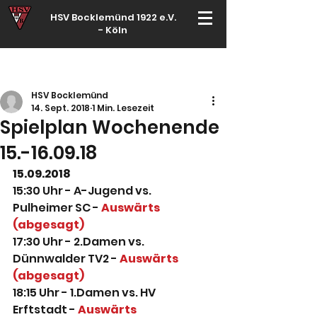
HSV Bocklemünd 1922 e.V.
-
Köln
Für manche ist Handball ein Hobby – für echte Handballer ihr Leben
HSV Bocklemünd
14. Sept. 2018
1 Min. Lesezeit
Spielplan Wochenende
15.-16.09.18
15.09.2018
15:30 Uhr - A-Jugend vs. 
Pulheimer SC - 
Auswärts 
(abgesagt)
17:30 Uhr - 2.Damen vs. 
Dünnwalder TV2 - 
Auswärts 
(abgesagt)
18:15 Uhr - 1.Damen vs. HV 
Erftstadt - 
Auswärts