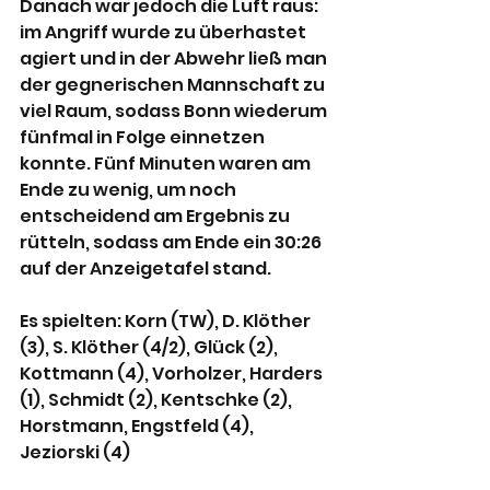
Danach war jedoch die Luft raus: 
im Angriff wurde zu überhastet 
agiert und in der Abwehr ließ man 
der gegnerischen Mannschaft zu 
viel Raum, sodass Bonn wiederum 
fünfmal in Folge einnetzen 
konnte. Fünf Minuten waren am 
Ende zu wenig, um noch 
entscheidend am Ergebnis zu 
rütteln, sodass am Ende ein 30:26 
auf der Anzeigetafel stand.
Es spielten: Korn (TW), D. Klöther 
(3), S. Klöther (4/2), Glück (2), 
Kottmann (4), Vorholzer, Harders 
(1), Schmidt (2), Kentschke (2), 
Horstmann, Engstfeld (4), 
Jeziorski (4)