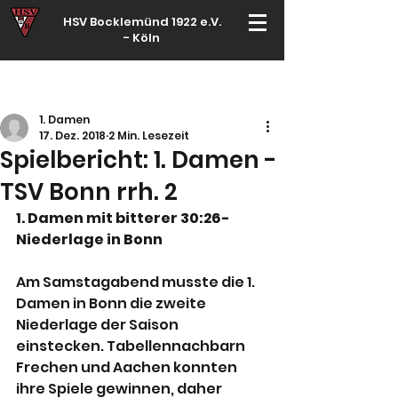
HSV Bocklemünd 1922 e.V.
-
Köln
Für manche ist Handball ein Hobby – für echte Handballer ihr Leben
1. Damen
17. Dez. 2018
2 Min. Lesezeit
Spielbericht: 1. Damen -
TSV Bonn rrh. 2
1. Damen mit bitterer 30:26-
Niederlage in Bonn
Am Samstagabend musste die 1. 
Damen in Bonn die zweite 
Niederlage der Saison 
einstecken. Tabellennachbarn 
Frechen und Aachen konnten 
ihre Spiele gewinnen, daher 