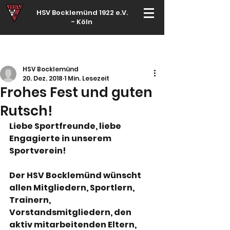
HSV Bocklemünd 1922 e.V.
-
Köln
Für manche ist Handball ein Hobby – für echte Handballer ihr Leben
HSV Bocklemünd
20. Dez. 2018
1 Min. Lesezeit
Frohes Fest und guten
Rutsch!
Liebe Sportfreunde, liebe 
Engagierte in unserem 
Sportverein!
Der HSV Bocklemünd wünscht 
allen Mitgliedern, Sportlern, 
Trainern, 
Vorstandsmitgliedern, den 
aktiv mitarbeitenden Eltern, 