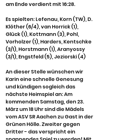
am Ende verdient mit 16:28.
Es spielten: Lefenau, Korn (TW), D. 
Klöther (6/4), van Horrick (1), 
Glück (1), Kottmann (3), Pohl, 
Vorholzer (1), Harders, Kentschke 
(3/1), Horstmann (1), Aranyossy 
(3/1), Engstfeld (5), Jeziorski (4)
An dieser Stelle wünschen wir 
Karin eine schnelle Genesung 
und kündigen sogleich das 
nächste Heimspiel an: Am 
kommenden Samstag, den 23. 
März um 18 Uhr sind die Mädels 
vom ASV SR Aachen zu Gast in der 
Grünen Hölle. Zweiter gegen 
Dritter - das verspricht ein 
spannendes Spiel zu werden! Mit 