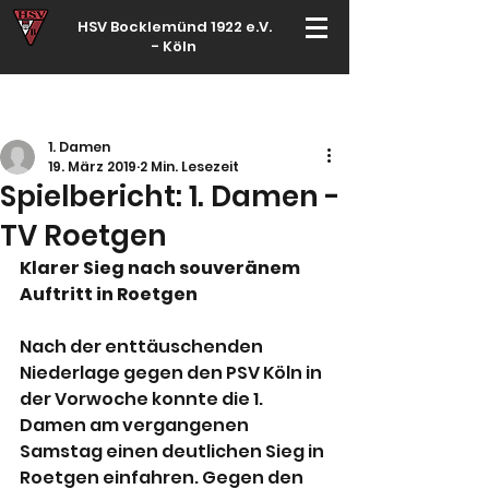
HSV Bocklemünd 1922 e.V.
-
Köln
Für manche ist Handball ein Hobby – für echte Handballer ihr Leben
1. Damen
19. März 2019
2 Min. Lesezeit
Spielbericht: 1. Damen -
TV Roetgen
Klarer Sieg nach souveränem 
Auftritt in Roetgen
Nach der enttäuschenden 
Niederlage gegen den PSV Köln in 
der Vorwoche konnte die 1. 
Damen am vergangenen 
Samstag einen deutlichen Sieg in 
Roetgen einfahren. Gegen den 