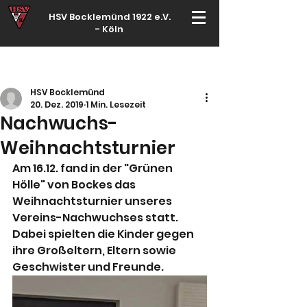
HSV Bocklemünd 1922 e.V.
-
Köln
Für manche ist Handball ein Hobby – für echte Handballer ihr Leben
HSV Bocklemünd
20. Dez. 2019
1 Min. Lesezeit
Nachwuchs-
Weihnachtsturnier
Am 16.12. fand in der "Grünen 
Hölle" von Bockes das 
Weihnachtsturnier unseres 
Vereins-Nachwuchses statt. 
Dabei spielten die Kinder gegen 
ihre Großeltern, Eltern sowie 
Geschwister und Freunde.