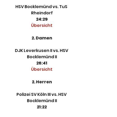
HSV Bocklemünd vs. TuS 
Rheindorf
24:29
Übersicht
2. Damen
DJK Leverkusen II vs. HSV 
Bocklemünd II
26:41
Übersicht
2. Herren
Polizei SV Köln III vs. HSV 
Bocklemünd II
21:22