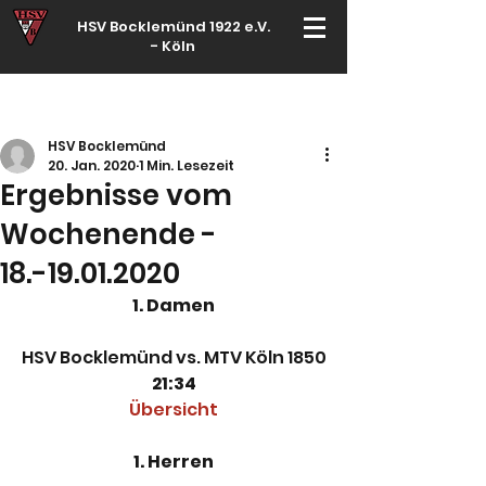
HSV Bocklemünd 1922 e.V.
-
Köln
Für manche ist Handball ein Hobby – für echte Handballer ihr Leben
HSV Bocklemünd
20. Jan. 2020
1 Min. Lesezeit
Ergebnisse vom
Wochenende -
18.-19.01.2020
1. Damen
HSV Bocklemünd vs. MTV Köln 1850
21:34
Übersicht
1. Herren