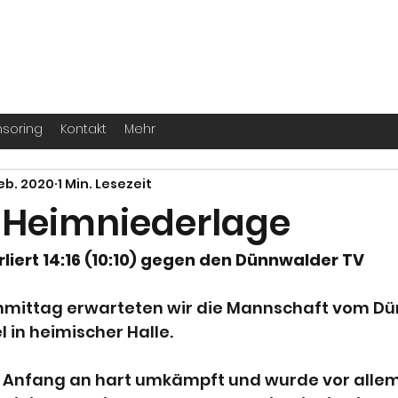
. -
Köln
für echte Handballer ihr Leben
soring
Kontakt
Mehr
Feb. 2020
1 Min. Lesezeit
Heimniederlage
iert 14:16 (10:10) gegen den Dünnwalder TV
ittag erwarteten wir die Mannschaft vom Dü
l in heimischer Halle.
n Anfang an hart umkämpft und wurde vor allem