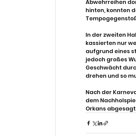
Abwehrreihen domi
hinten, konnten d
Tempogegenstoß 
In der zweiten Ha
kassierten nur w
aufgrund eines st
jedoch großes Wur
Geschwächt durch 
drehen und so mu
Nach der Karneva
dem Nachholspiel 
Orkans abgesagt