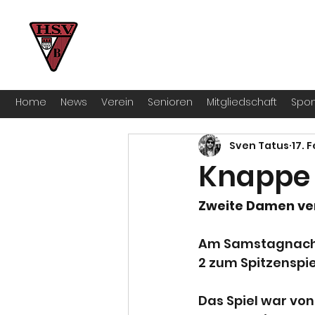
HSV Bocklemünd 1922 e.V
Für manche ist Handball ein Hobby – 
Home
News
Verein
Senioren
Mitgliedschaft
Spon
Sven Tatus
17. 
Knappe 
Zweite Damen verl
Am Samstagnachm
2 zum Spitzenspie
Das Spiel war vo