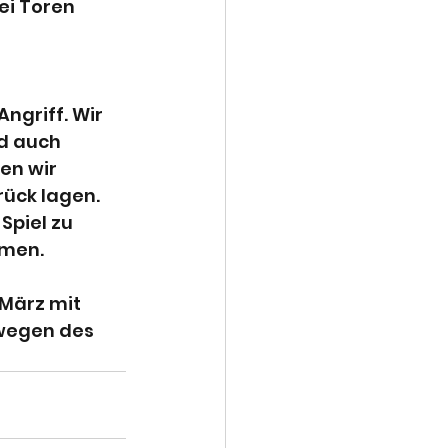
ei Toren 
ngriff. Wir 
d auch 
en wir 
ück lagen. 
Spiel zu 
hmen.
März mit 
 wegen des 