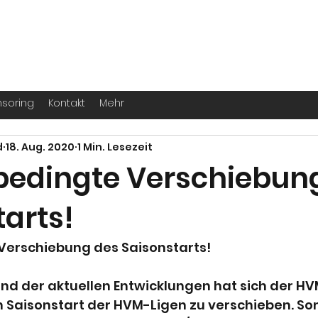
. -
Köln
für echte Handballer ihr Leben
soring
Kontakt
Mehr
d
18. Aug. 2020
1 Min. Lesezeit
edingte Verschiebun
tarts!
erschiebung des Saisonstarts!
nd der aktuellen Entwicklungen hat sich der HV
 Saisonstart der HVM-Ligen zu verschieben. Som