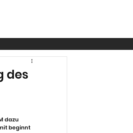
g des
M dazu 
it beginnt 