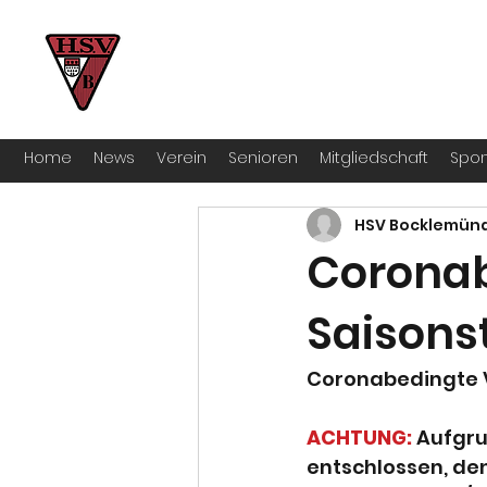
HSV Bocklemünd 1922 e.V
Für manche ist Handball ein Hobby – 
Home
News
Verein
Senioren
Mitgliedschaft
Spon
HSV Bocklemün
Coronab
Saisons
Coronabedingte V
ACHTUNG:
 Aufgru
entschlossen, den