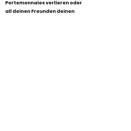
Portemonnaies verlieren oder 
all deinen Freunden deinen 
Internet Suchverlauf zeigen?
 I
-
Internet suchverlauf zeigen, 
ist nichts schlimmes drin...
Klopapierrolle nach vorne oder 
nach hinten abrollen? 
-
Von vorne abrollen - so 
haben es mir meine Eltern gelehrt.
Alle ansehen
Aktuelle Beiträge