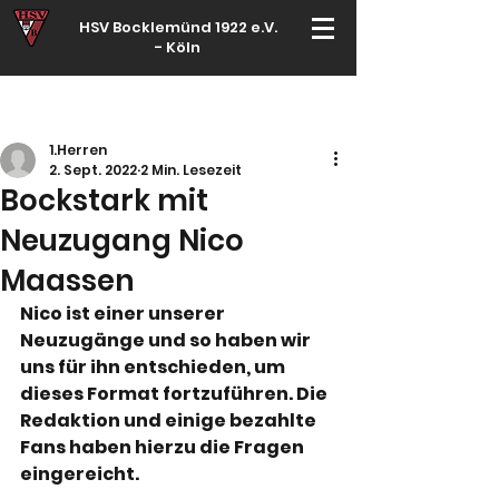
HSV Bocklemünd 1922 e.V.
-
Köln
Für manche ist Handball ein Hobby – für echte Handballer ihr Leben
1.Herren
2. Sept. 2022
2 Min. Lesezeit
Bockstark mit
Neuzugang Nico
Maassen
Nico ist einer unserer 
Neuzugänge und so haben wir 
uns für ihn entschieden, um 
dieses Format fortzuführen. Die 
Redaktion und einige bezahlte 
Fans haben hierzu die Fragen 
eingereicht.