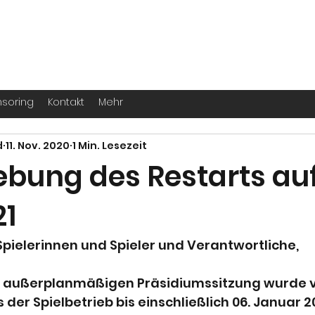
. -
Köln
für echte Handballer ihr Leben
soring
Kontakt
Mehr
d
11. Nov. 2020
1 Min. Lesezeit
ebung des Restarts au
21
 Spielerinnen und Spieler und Verantwortliche,
er außerplanmäßigen Präsidiumssitzung wurde
der Spielbetrieb bis einschließlich 06. Januar 20