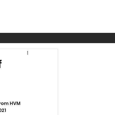
f
 vom HVM 
21  