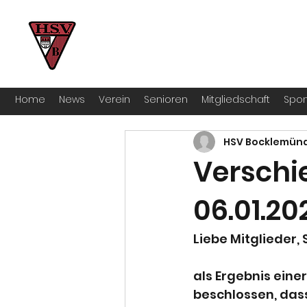
HSV Bocklemünd 1922 e.V
Für manche ist Handball ein Hobby – 
Home
News
Verein
Senioren
Mitgliedschaft
Spon
HSV Bocklemün
Verschi
06.01.20
Liebe Mitglieder,
als Ergebnis ein
beschlossen, dass 