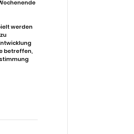
s Wochenende 
ielt werden 
zu 
Entwicklung 
 betreffen, 
Abstimmung 