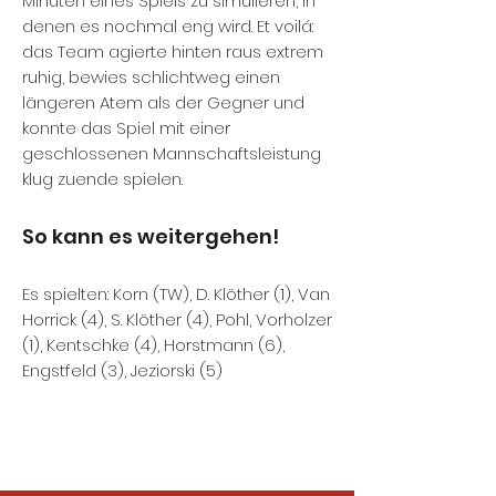
Minuten eines Spiels zu simulieren, in
denen es nochmal eng wird. Et voilá:
das Team agierte hinten raus extrem
ruhig, bewies schlichtweg einen
längeren Atem als der Gegner und
konnte das Spiel mit einer
geschlossenen Mannschaftsleistung
klug zuende spielen.
So kann es weitergehen!
Es spielten: Korn (TW), D. Klöther (1), Van
Horrick (4), S. Klöther (4), Pohl, Vorholzer
(1), Kentschke (4), Horstmann (6),
Engstfeld (3), Jeziorski (5)