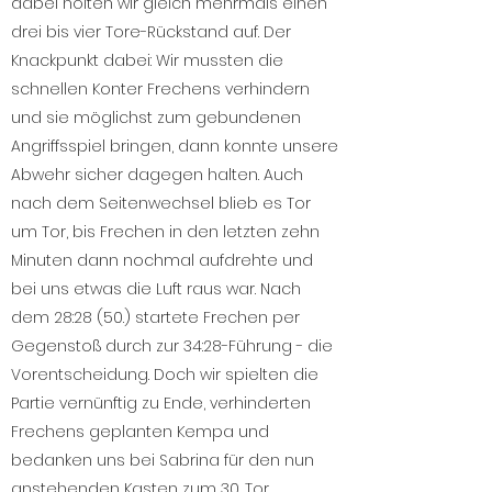
dabei holten wir gleich mehrmals einen
drei bis vier Tore-Rückstand auf. Der
Knackpunkt dabei: Wir mussten die
schnellen Konter Frechens verhindern
und sie möglichst zum gebundenen
Angriffsspiel bringen, dann konnte unsere
Abwehr sicher dagegen halten. Auch
nach dem Seitenwechsel blieb es Tor
um Tor, bis Frechen in den letzten zehn
Minuten dann nochmal aufdrehte und
bei uns etwas die Luft raus war. Nach
dem 28:28 (50.) startete Frechen per
Gegenstoß durch zur 34:28-Führung - die
Vorentscheidung. Doch wir spielten die
Partie vernünftig zu Ende, verhinderten
Frechens geplanten Kempa und
bedanken uns bei Sabrina für den nun
anstehenden Kasten zum 30. Tor.