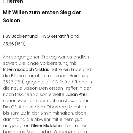
1. Herren
Mit Willen zum ersten Sieg der
Saison
HSV Bocklemünd - HSG Refrath/Hand
35:26 (16:11)
Am vergangenen Freitag war es endlich
soweit. Die lange Vorbereitung mit
Interimscoach Nicklas
hatte ein Ende und
die Böcke starteten mit einem Heimsieg
35:26 (16:11) gegen die HSG Refrath/Hand in
die neue Saison. Den ersten Treffer in der
noch frischen Saison erzielte
Julian Pfeil
sehenswert von der rechten Außenbahn.
Die Gäste aus dem Oberberg konnten
bis zum 2:2 in der 5.min mithalten, doch
dann fand die Abwehr mit einem gut
aufgelegten
Oliver Middel
im Tor immer
besser ins Spiel und im Gegenzug kam