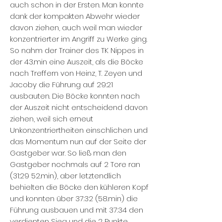
auch schon in der Ersten. Man konnte
dank der kompakten Abwehr wieder
davon ziehen, auch weil man wieder
konzentrierter im Angriff zu Werke ging.
So nahm der Trainer des TK Nippes in
der 43.min eine Auszeit, als die Böcke
nach Treffern von Heinz, T. Zeyen und
Jacoby die Führung auf 29:21
ausbauten. Die Böcke konnten nach
der Auszeit nicht entscheidend davon
ziehen, weil sich erneut
Unkonzentriertheiten einschlichen und
das Momentum nun auf der Seite der
Gastgeber war. So ließ man den
Gastgeber nochmals auf 2 Tore ran
(31:29 52.min), aber letztendlich
behielten die Böcke den kühleren Kopf
und konnten über 37:32 (58.min) die
Führung ausbauen und mit 37:34 den
verdienten Sieg und die 2 Punkte