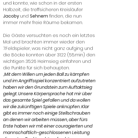
und konnte, wie schon in der ersten
Halbzeit, die treffsicheren Kreisläufer
Jacoby
und
Sehnem
finden, die nun
immer mehr freie Räume bekamen.
Die Gäste versuchten es noch ein letztes
Mal und brachten immer wieder den
7.Feldspieler, was nicht ganz aufging und
die Böcke konnten über 31:22 (55.min) den
wichtigen 35:26 Heimsieg einfahren und
die Punkte für sich behaupten.
„
Mit dem Willen um jeden Ball zu kämpfen
und im Angriffsspiel konzentriert aufzutreten
haben wir den Grundstein zum Auftaktsieg
gelegt. Unsere Körpersprache hat mir über
das gesamte Spiel gefallen und da wollen
wir die zukünftigen Spiele anknüpfen. Klar
gibt es immer noch einige Stellschrauben
an denen wir arbeiten müssen, aber fürs
Erste haben wir mit einer couragierten und
mannschaftlich-geschlossenen Leistung