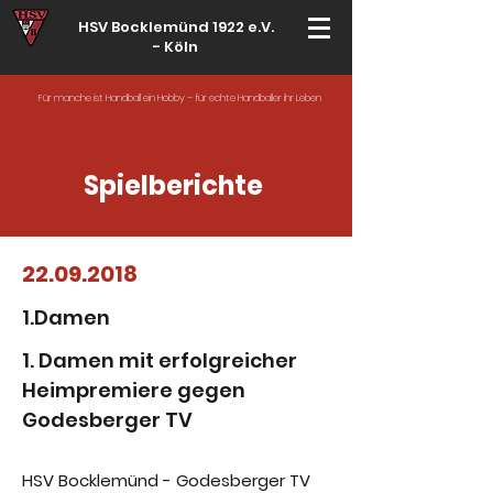
HSV Bocklemünd 1922 e.V.
-
Köln
Für manche ist Handball ein Hobby – für echte Handballer ihr Leben
Spielberichte
22.09.2018
1.Damen
1. Damen mit erfolgreicher
Heimpremiere gegen
Godesberger TV
HSV Bocklemünd - Godesberger TV