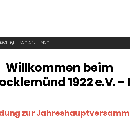
. -
Köln
für echte Handballer ihr Leben
soring
Kontakt
Mehr
Willkommen beim
ocklemünd 1922 e.V. - 
ladung zur Jahreshauptversamm