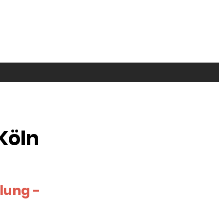
Köln
lung -