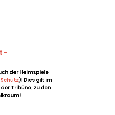
t -
such der Heimspiele
Schutz
)! Dies gilt i
m
 der Tribüne, zu den
nikraum!