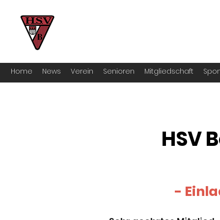
HSV Bocklemünd 1922 e.V
Für manche ist Handball ein Hobby – 
Home
News
Verein
Senioren
Mitgliedschaft
Spon
HSV B
- Ein