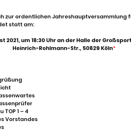
lich zur ordentlichen Jahreshauptversammlung f
det statt am:
st 2021, um 18:30 Uhr an der Halle der Großspo
Heinrich-Rohlmann-Str., 50829 Köln
*
egrüßung
richt
 Kassenwartes
Kassenprüfer
u TOP 1 – 4
des Vorstandes
es