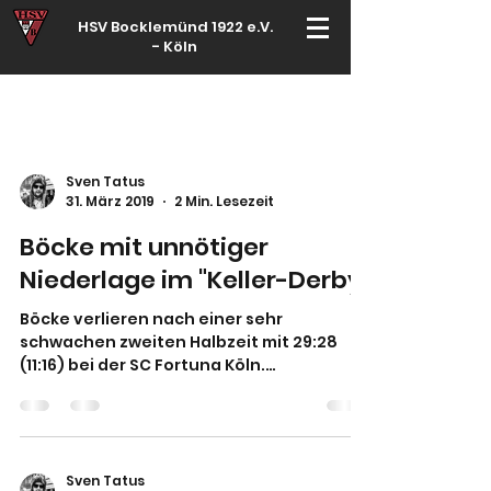
HSV Bocklemünd 1922 e.V.
-
Köln
Für manche ist Handball ein Hobby – für echte Handballer ihr Leben
Sven Tatus
31. März 2019
2 Min. Lesezeit
Böcke mit unnötiger
Niederlage im "Keller-Derby"
Böcke verlieren nach einer sehr
schwachen zweiten Halbzeit mit 29:28
(11:16) bei der SC Fortuna Köln.
"Abstiegskampf pur mit einer...
Sven Tatus