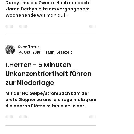
Derbytime die Zweite. Nach der doch
klaren Derbypleite am vergangenem
Wochenende war man auf
Wiedergutmachung aus. Die Böcke waren
zu...
Sven Tatus
14. Okt. 2018
1 Min. Lesezeit
1.Herren - 5 Minuten
Unkonzentriertheit führen
zur Niederlage
Mit der HC Gelpe/Strombach kam der
erste Gegner zu uns, die regelmäßig um
die oberen Plätze mitspielen in der
Oberliga. Man konnte vom...