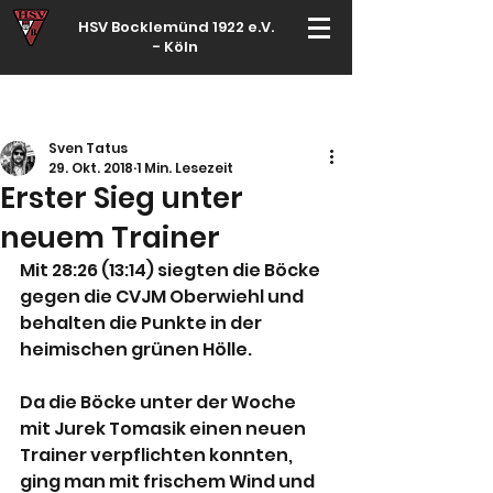
HSV Bocklemünd 1922 e.V.
-
Köln
Für manche ist Handball ein Hobby – für echte Handballer ihr Leben
Sven Tatus
29. Okt. 2018
1 Min. Lesezeit
Erster Sieg unter
neuem Trainer
Mit 28:26 (13:14) siegten die Böcke 
gegen die CVJM Oberwiehl und 
behalten die Punkte in der 
heimischen grünen Hölle.
Da die Böcke unter der Woche 
mit Jurek Tomasik einen neuen 
Trainer verpflichten konnten, 
ging man mit frischem Wind und 