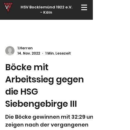
HSV Bocklemünd 1922 e.V.
-
Köln
Für manche ist Handball ein Hobby – für echte Handballer ihr Leben
1.Herren
14. Nov. 2022
1 Min. Lesezeit
Böcke mit
Arbeitssieg gegen
die HSG
Siebengebirge III
Die Böcke gewinnen mit 32:29 und
zeigen nach der vergangenen