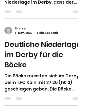
Niederlage im Derby, dass der
Wille stimmt! Das Team von
Daniel Bißmann...
1.Herren
8. Nov. 2022
1 Min. Lesezeit
Deutliche Niederlage
im Derby für die
Böcke
Die Böcke mussten sich im Derby
beim 1.FC Köln mit 37:26 (19:13)
geschlagen geben. Die Böcke
starteten gut in die Partie und
konnten das...