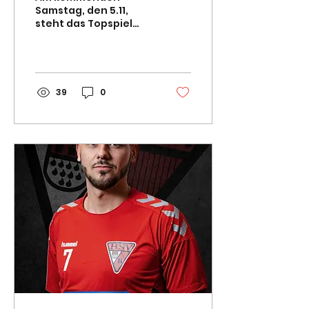
Samstag, den 5.11,
steht das Topspiel
auswärts beim 1.FC
Köln an. Der 1.FC Köln
ist aktuell Zweiter in
der Liga und...
39
0