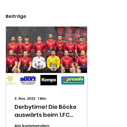
Beiträge
3. Nov. 2022
∙
1
Min.
Derbytime! Die Böcke
auswärts beim 1.FC
Köln
Am kommenden