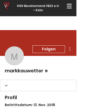
HSV Bocklemünd 1922 e.V.
-
Köln
Für manche ist Handball ein Hobby – für echte Handballer ihr Leben
Weitere Optionen
Folgen
markkauwetter
Editor
markkauwetter
Profil
Beitrittsdatum: 13. Nov. 2018