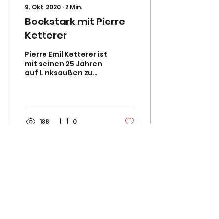
9. Okt. 2020
∙
2
Min.
Bockstark mit Pierre
Ketterer
Pierre Emil Ketterer ist
mit seinen 25 Jahren
auf Linksaußen zu
Hause und rennt
gerne und schnell
dem Ball hinterher.
Wenn man „Kette“...
188
0
25. Sept. 2020
∙
1
Min.
Böcke wollen die
nächste Punkte