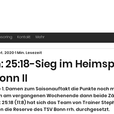
. -
Köln
für echte Handballer ihr Leben
soring
Kontakt
Mehr
pt. 2020
1 Min. Lesezeit
 25:18-Sieg im Heimsp
onn II
 1. Damen zum Saisonauftakt die Punkte noch mi
gen am vergangenen Wochenende dann beide Zäh
 25:18 (11:8) hat sich das Team von Trainer Step
n die Reserve des TSV Bonn rrh. durchgesetzt.