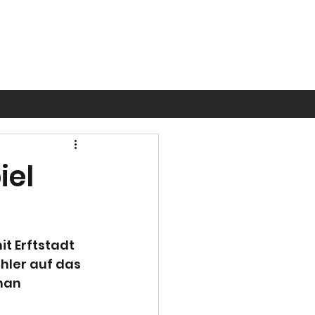
iel
t Erftstadt 
ler auf das 
han 