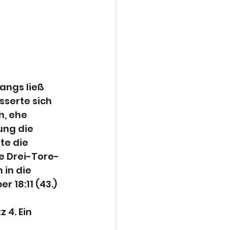
angs ließ 
sserte sich 
n, ehe 
ng die 
te die 
te Drei-Tore-
in die 
 18:11 (43.) 
 4. Ein 