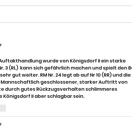
War 
Paukenschlag bei den
Böcken
r
uftakthandlung wurde von Königsdorf II ein starke 
 Nr. 3 (RL)  kann sich gefährlich machen und spielt den Ba
r gut weiter. RM Nr. 24 legt ab auf Nr 10 (RR) und die 
  Mannschaftlich geschlossener, starker Auftritt von 
nnte durch gutes Rückzugsverhalten schlimmeres 
 Königsdorf II aber schlagbar sein.
ten
r