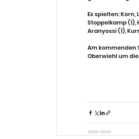
Es spielten: Korn, 
Stoppelkamp (1), H
Aranyossi (1), Kurra
Am kommenden So
Oberwiehl um die