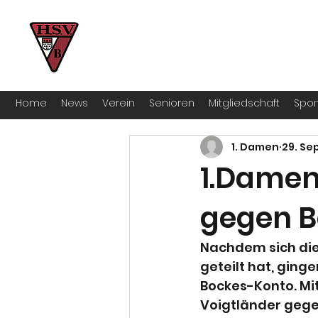
HSV Bocklemünd 1922 e.V
Für manche ist Handball ein Hobby – 
Home
News
Verein
Senioren
Mitgliedschaft
Spon
1. Damen
29. Se
1.Damen:
gegen B
Nachdem sich die
geteilt hat, gin
Bockes-Konto. Mit
Voigtländer gege