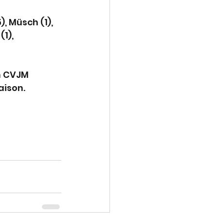
), Müsch (1), 
1), 
m CVJM 
aison.