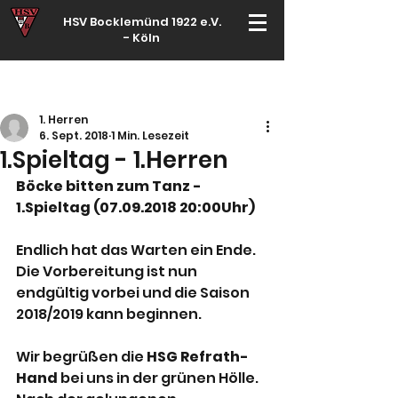
HSV Bocklemünd 1922 e.V.
-
Köln
Für manche ist Handball ein Hobby – für echte Handballer ihr Leben
1. Herren
6. Sept. 2018
1 Min. Lesezeit
1.Spieltag - 1.Herren
Böcke bitten zum Tanz - 
1.Spieltag (07.09.2018 20:00Uhr)
Endlich hat das Warten ein Ende. 
Die Vorbereitung ist nun 
endgültig vorbei und die Saison 
2018/2019 kann beginnen.
Wir begrüßen die 
HSG Refrath-
Hand
 bei uns in der grünen Hölle. 