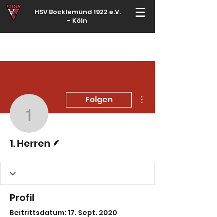
HSV Bocklemünd 1922 e.V.
-
Köln
Für manche ist Handball ein Hobby – für echte Handballer ihr Leben
Weitere Optionen
Folgen
1. Herren
Autor
1. Herren
Profil
Beitrittsdatum: 17. Sept. 2020