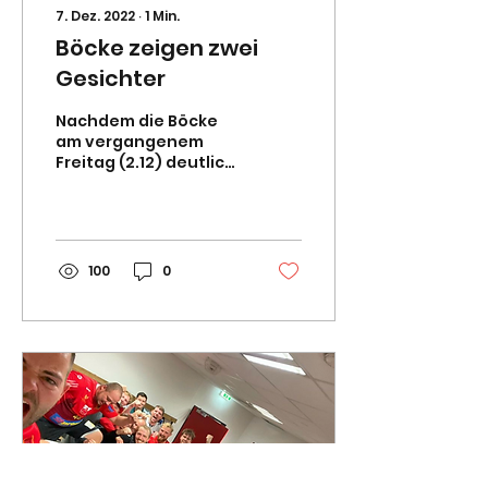
7. Dez. 2022
∙
1
Min.
Böcke zeigen zwei
Gesichter
Nachdem die Böcke
am vergangenem
Freitag (2.12) deutlich
mit 20:35 (11:15) gegen
BTB Aachen III verloren
haben, konnte am
darauf...
100
0