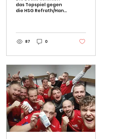
das Topspiel gegen
die HSG Refrath/Hand
II in der heimischen
Grünen Hölle mit 30:28
(12:11) für sich
entscheiden. Zum...
87
0