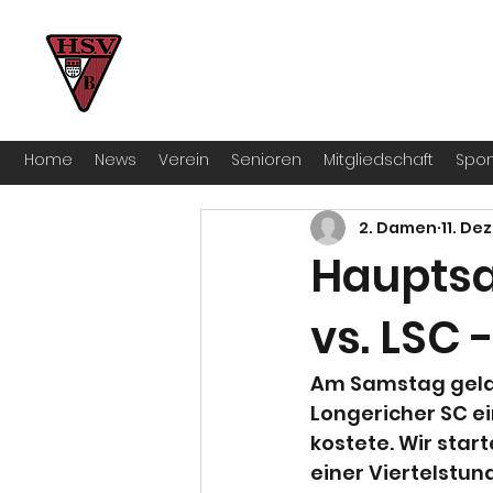
HSV Bocklemünd 1922 e.V
Für manche ist Handball ein Hobby – 
Home
News
Verein
Senioren
Mitgliedschaft
Spon
2. Damen
11. Dez
Haupts
vs. LSC -
Am Samstag gela
Longericher SC ein
kostete. Wir star
einer Viertelstun