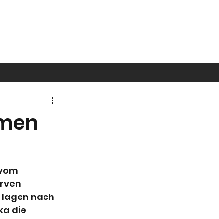
amen
vom 
erven 
d lagen nach 
ka die 