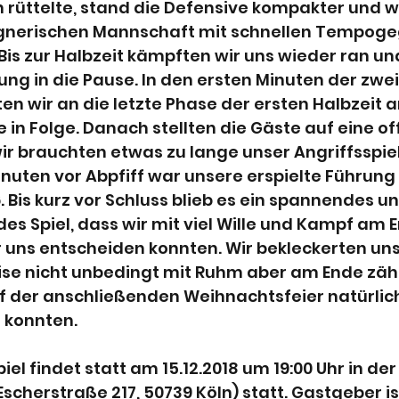
rüttelte, stand die Defensive kompakter und wi
egnerischen Mannschaft mit schnellen Tempog
Bis zur Halbzeit kämpften wir uns wieder ran un
ng in die Pause. In den ersten Minuten der zwei
ten wir an die letzte Phase der ersten Halbzeit a
e in Folge. Danach stellten die Gäste auf eine of
r brauchten etwas zu lange unser Angriffsspiel
Minuten vor Abpfiff war unsere erspielte Führung
. Bis kurz vor Schluss blieb es ein spannendes un
s Spiel, dass wir mit viel Wille und Kampf am 
ür uns entscheiden konnten. Wir bekleckerten uns
ise nicht unbedingt mit Ruhm aber am Ende zähl
uf der anschließenden Weihnachtsfeier natürlic
 konnten.
iel findet statt am 15.12.2018 um 19:00 Uhr in de
cherstraße 217, 50739 Köln) statt. Gastgeber is