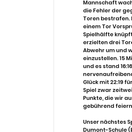
Mannschaft wach 
die Fehler der g
Toren bestrafen. 
einem Tor Vorspru
Spielhälfte knüpf
erzielten drei Tor
Abwehr um und wi
einzustellen. 15 
und es stand 16:16
nervenaufreibende
Glück mit 22:19 f
Spiel zwar zeitwe
Punkte, die wir a
gebührend feiern
Unser nächstes Sp
Dumont-Schule (Es