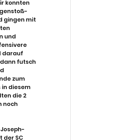
r konnten 
egenstoß-
d gingen mit 
ten 
n und 
fensivere 
 darauf 
 dann futsch 
d 
Ende zum 
 in diesem 
ten die 2 
h noch 
r Joseph-
t der SC 