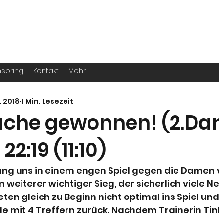
. -
Köln
für echte Handballer ihr Leben
soring
Kontakt
Mehr
. 2018
1 Min. Lesezeit
ache gewonnen! (2.D
 22:19 (11:10)
ng uns in einem engen Spiel gegen die Damen 
 weiterer wichtiger Sieg, der sicherlich viele N
teten gleich zu Beginn nicht optimal ins Spiel un
de mit 4 Treffern zurück. Nachdem Trainerin Tin