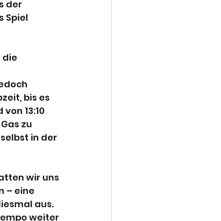
s der 
 Spiel 
 die 
jedoch 
eit, bis es 
von 13:10 
 Gas zu 
elbst in der 
atten wir uns 
 – eine 
iesmal aus. 
Tempo weiter 