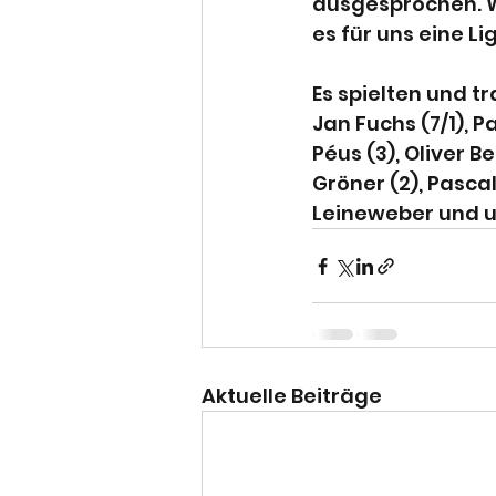
ausgesprochen. W
es für uns eine L
Es spielten und tr
Jan Fuchs (7/1), 
Péus (3), Oliver B
Gröner (2), Pascal
Leineweber und u
Aktuelle Beiträge