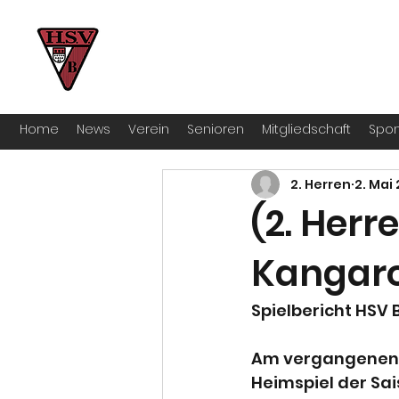
HSV Bocklemünd 1922 e.V
Für manche ist Handball ein Hobby – 
Home
News
Verein
Senioren
Mitgliedschaft
Spon
2. Herren
2. Mai
(2. Herr
Kangaro
Spielbericht HSV 
Am vergangenen 
Heimspiel der Sai