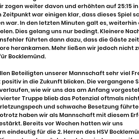
ir zogen weiter davon und erhöhten auf 25:15 in 
 Zeitpunkt war einigen klar, dass dieses Spiel sc
n war. In den letzten Minuten galt es, weiterhin 
pielen. Dies gelang uns nur bedingt. Kleinere Nac
sfehler führten dann dazu, dass die Gäste zei
Tore herankamen. Mehr ließen wir jedoch nicht z
 für Bocklemünd.
allen Beteiligten unserer Mannschaft sehr viel F
 positiv in die Zukunft blicken. Die vergangene S
 verlaufen, wie wir uns das am Anfang vorgestel
ivierter Truppe blieb das Potenzial oftmals nich
rletzungspech und schwache Besetzung führte
totrotz haben wir als Mannschaft mit diesem Erf
tärkt. Bereits vor Wochen hatten wir uns 
n eindeutig für die 2. Herren des HSV Bocklemü