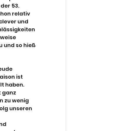
der 53. 
hon relativ 
clever und 
hlässigkeiten 
tweise 
u und so hieß 
reude 
aison ist 
lt haben. 
t ganz 
n zu wenig 
olg unseren 
nd 