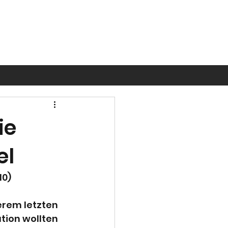
ie
el
10)
rem letzten 
tion wollten 