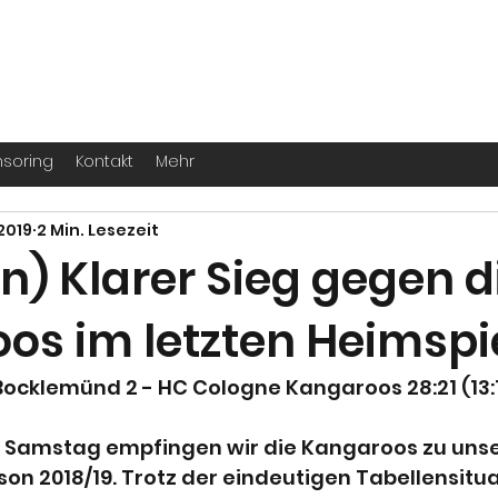
. -
Köln
für echte Handballer ihr Leben
soring
Kontakt
Mehr
 2019
2 Min. Lesezeit
en) Klarer Sieg gegen d
os im letzten Heimspi
Bocklemünd 2 - HC Cologne Kangaroos 28:21 (13:
Samstag empfingen wir die Kangaroos zu unse
son 2018/19. Trotz der eindeutigen Tabellensitua