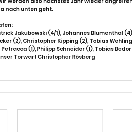
ir werden also nächstes Jahr wieder angreifen
iga nach unten geht.
afen:
Patrick Jakubowski (4/1), Johannes Blumenthal (4)
ecker (2), Christopher Kipping (2), Tobias Wehling
 Petracca (1), Philipp Schneider (1), Tobias Bedorf
nser Torwart Christopher Rösberg