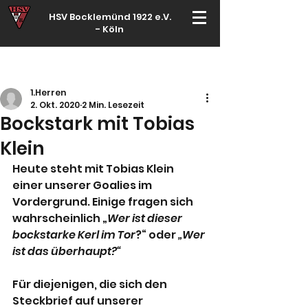
HSV Bocklemünd 1922 e.V.
-
Köln
Für manche ist Handball ein Hobby – für echte Handballer ihr Leben
1.Herren
2. Okt. 2020
2 Min. Lesezeit
Bockstark mit Tobias
Klein
Heute steht mit Tobias Klein 
einer unserer Goalies im 
Vordergrund. Einige fragen sich 
wahrscheinlich „
Wer ist dieser 
bockstarke Kerl im Tor
?“ oder 
„Wer 
ist das überhaupt?“
Für diejenigen, die sich den 
Steckbrief auf unserer 