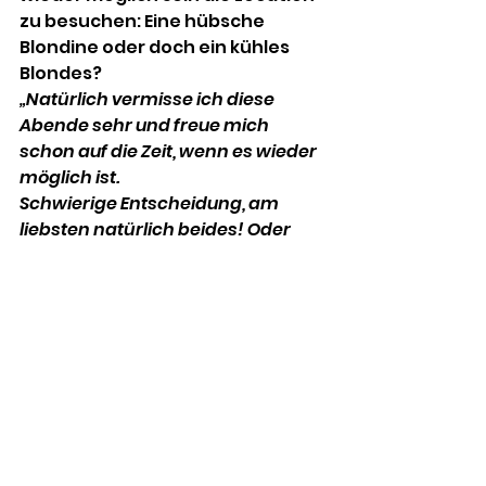
zu besuchen: Eine hübsche 
Blondine oder doch ein kühles 
Blondes?
„Natürlich vermisse ich diese 
Abende sehr und freue mich 
schon auf die Zeit, wenn es wieder 
möglich ist.
Schwierige Entscheidung, am 
liebsten natürlich beides! Oder 
nacheinander.. oder so“
- Wenn du willst kannst du noch 
jemanden Grüßen und 
vorschlagen wen wir dann evtl. 
als Nächsten interviewen sollen.
„Grüße gehen raus an Justin 
Kauwetter -  was geht man?