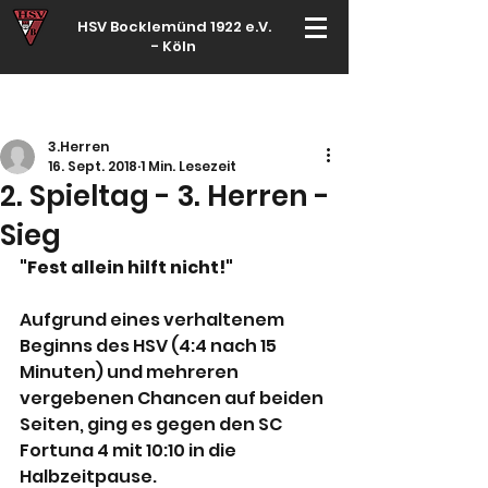
HSV Bocklemünd 1922 e.V.
-
Köln
Für manche ist Handball ein Hobby – für echte Handballer ihr Leben
3.Herren
16. Sept. 2018
1 Min. Lesezeit
2. Spieltag - 3. Herren -
Sieg
"Fest allein hilft nicht!"
Aufgrund eines verhaltenem 
Beginns des HSV (4:4 nach 15 
Minuten) und mehreren 
vergebenen Chancen auf beiden 
Seiten, ging es gegen den SC 
Fortuna 4 mit 10:10 in die 
Halbzeitpause.